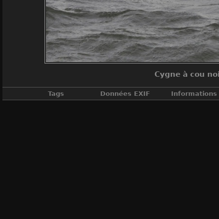
Cygne à cou noi
Tags
Données EXIF
Informations
DateTimeOri
ApertureFN
A
A