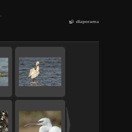
s
.
diaporama