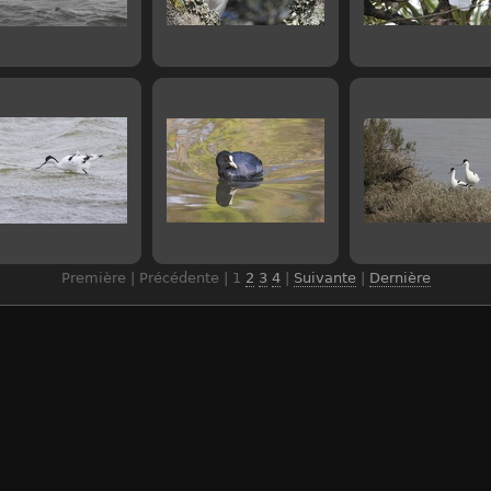
Première | Précédente |
1
2
3
4
|
Suivante
|
Dernière