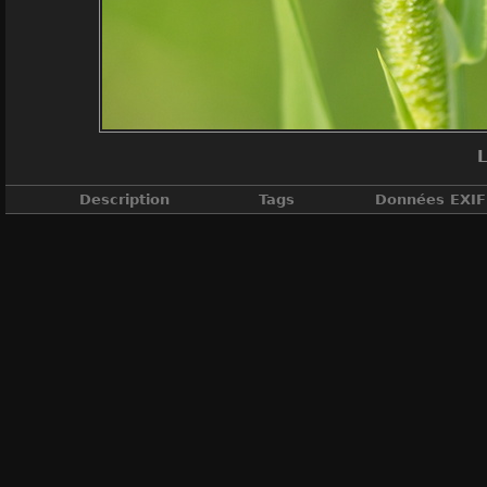
L
Description
Tags
Données EXIF
Leste fi
Insectes
DateTimeOri
ApertureFN
A