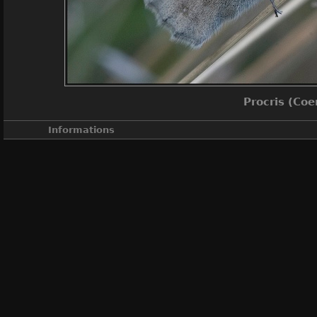
Procris (Co
Informations
A
A