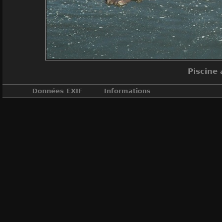
Piscine
Données EXIF
Informations
DateTimeOri
ApertureFN
A
A