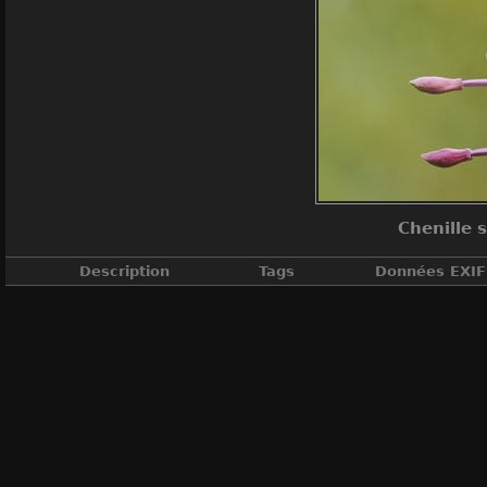
Chenille 
Description
Tags
Données EXIF
Chenille d'un Sphinx de la garance (
Hyles gal
Inse
DateTimeOri